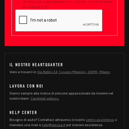
commerciali e aggiornamenti su prodotti, servizi ed eventi
da De Rosa S.R.L.
IL NOSTRO HEARTQUARTER
Vieni a trovarci in
Via Bellini 24, Cusano Milanino, 20095, Milano
LAVORA CON NOI
Siamo sempre alla ricerca di persone appassionate da inserire nel
nostro team.
Candidati adesso.
HELP CENTER
Bisogno di aiuto? Contattaci attraverso il nostro
centro assistenza
o
mandaci una mail a
help@derosa.it
per ricevere assistenza.