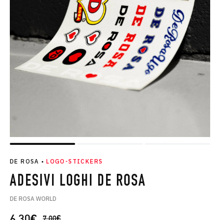
DE ROSA
•
LOGO-STICKERS
ADESIVI LOGHI DE ROSA
DE ROSA WORLD
6.30
€
7.00
€