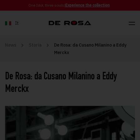
Skip to content
One Idol, three souls
|
Experience the collection
It
News
Storia
De Rosa: da Cusano Milanino a Eddy
Merckx
De Rosa: da Cusano Milanino a Eddy
Merckx