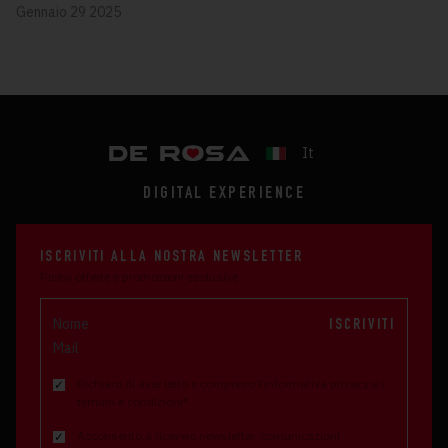
Gennaio 29 2025
It
DIGITAL EXPERIENCE
ISCRIVITI ALLA NOSTRA NEWSLETTER
Ricevi offerte e promozioni esclusive
ISCRIVITI
Dichiaro di aver letto e compreso l'informativa privacy e i
termini e condizioni*
Acconsento a ricevere newsletter, comunicazioni