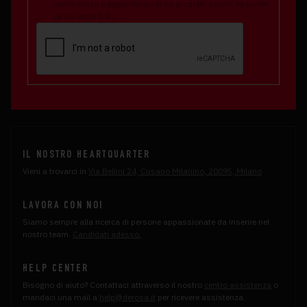
commerciali e aggiornamenti su prodotti, servizi ed eventi
da De Rosa S.R.L.
IL NOSTRO HEARTQUARTER
Vieni a trovarci in
Via Bellini 24, Cusano Milanino, 20095, Milano
LAVORA CON NOI
Siamo sempre alla ricerca di persone appassionate da inserire nel
nostro team.
Candidati adesso.
HELP CENTER
Bisogno di aiuto? Contattaci attraverso il nostro
centro assistenza
o
mandaci una mail a
help@derosa.it
per ricevere assistenza.