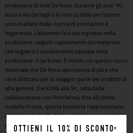
produzione di telai De Rosa. Durante gli anni ’90,
la cura dei dettagli e la ricerca della perfezione
sono esaltate dalla ricerca di prestazioni e
leggerezza. L’alluminio fa il suo ingresso nella
produzione, seguito rapidamente dal materiale
che segnerà il cambiamento epocale nella
produzione: il carbonio. È infatti con questo nuovo
materiale che De Rosa sperimenta di più e che
sarà utilizzato per la maggior parte dei prodotti di
alta gamma. Dal KING alla SK, nata dalla
collaborazione con Pininfarina, fino all’ultimo
modello Protos, queste biciclette rappresentano
al meglio ciò che De Rosa può offrire ai corridori
delle squadre che decidono di unirsi al Cuore
✕
OTTIENI IL 10% DI SCONTO