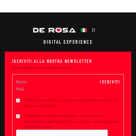
It
DIGITAL EXPERIENCE
ISCRIVITI ALLA NOSTRA NEWSLETTER
Ricevi offerte e promozioni esclusive
ISCRIVITI
Dichiaro di aver letto e compreso l'informativa privacy e i
termini e condizioni*
Acconsento a ricevere newsletter, comunicazioni
commerciali e aggiornamenti su prodotti, servizi ed eventi
da De Rosa S.R.L.