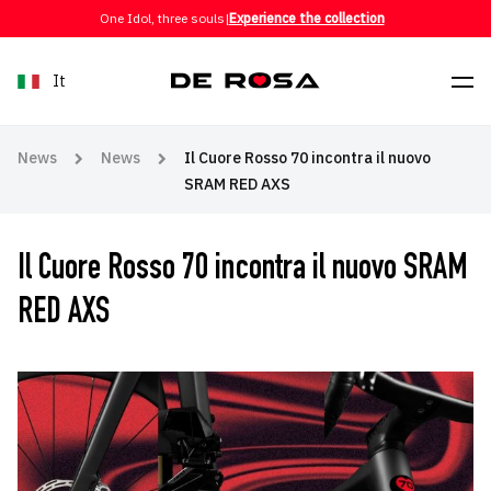
Skip to content
One Idol, three souls
|
Experience the collection
It
News
News
Il Cuore Rosso 70 incontra il nuovo
SRAM RED AXS
Il Cuore Rosso 70 incontra il nuovo SRAM
RED AXS