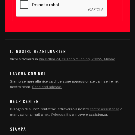
IL NOSTRO HEARTQUARTER
Vieni a trovarci in
Via Bellini 24, Cusano Milanino, 20095, Milano
LAVORA CON NOI
Siamo sempre alla ricerca di persone appassionate da inserire nel
nostro team.
Candidati adesso.
HELP CENTER
Bisogno di aiuto? Contattaci attraverso il nostro
centro assistenza
o
mandaci una mail a
help@derosa.it
per ricevere assistenza.
STAMPA